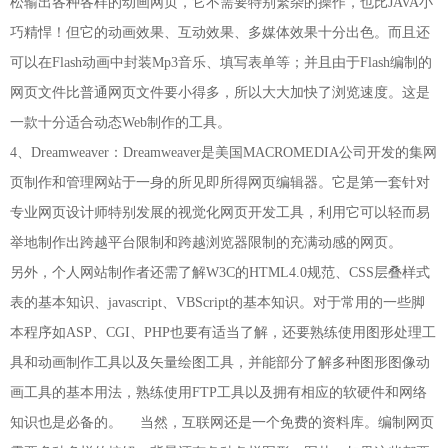
松输出各种各样的动画网页，它不需要特别繁杂的操作，也比JAVA小
巧精悍！但它的动画效果、互动效果、多媒体效果十分出色。而且还
可以在Flash动画中封装Mp3音乐、填写表单等；并且由于Flash编制的
网页文件比普通网页文件要小得多，所以大大加快了浏览速度。这是
一款十分适合动态Web制作的工具。
4、Dreamweaver：Dreamweaver是美国MACROMEDIA公司开发的集网
页制作和管理网站于一身的所见即所得网页编辑器。它是第一套针对
专业网页设计师特别发展的视觉化网页开发工具，利用它可以轻而易
举地制作出跨越平台限制和跨越浏览器限制的充满动感的网页。
另外，个人网站制作者还需了解W3C的HTML4.0规范、CSS层叠样式
表的基本知识、javascript、VBScript的基本知识。对于常用的一些脚
本程序如ASP、CGI、PHP也要有适当了解，还要熟练使用图形处理工
具和动画制作工具以及矢量绘图工具，并能部分了解多种图形图像动
画工具的基本用法，熟练使用FTP工具以及拥有相应的软硬件和网络
知识也是必备的。 当然，互联网还是一个免费的资料库。编制网页