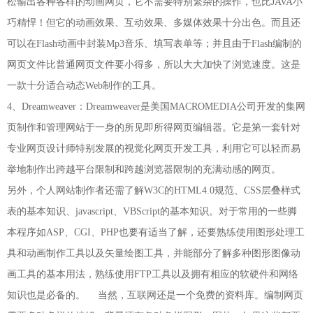
松输出各种各样的动画网页，它不需要特别繁杂的操作，也比JAVA小
巧精悍！但它的动画效果、互动效果、多媒体效果十分出色。而且还
可以在Flash动画中封装Mp3音乐、填写表单等；并且由于Flash编制的
网页文件比普通网页文件要小得多，所以大大加快了浏览速度。这是
一款十分适合动态Web制作的工具。
4、Dreamweaver：Dreamweaver是美国MACROMEDIA公司开发的集网
页制作和管理网站于一身的所见即所得网页编辑器。它是第一套针对
专业网页设计师特别发展的视觉化网页开发工具，利用它可以轻而易
举地制作出跨越平台限制和跨越浏览器限制的充满动感的网页。
另外，个人网站制作者还需了解W3C的HTML4.0规范、CSS层叠样式
表的基本知识、javascript、VBScript的基本知识。对于常用的一些脚
本程序如ASP、CGI、PHP也要有适当了解，还要熟练使用图形处理工
具和动画制作工具以及矢量绘图工具，并能部分了解多种图形图像动
画工具的基本用法，熟练使用FTP工具以及拥有相应的软硬件和网络
知识也是必备的。 当然，互联网还是一个免费的资料库。编制网页